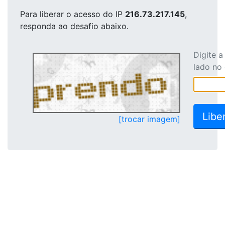
Para liberar o acesso
do IP
216.73.217.145
,
responda ao desafio abaixo.
Digite 
lado no
[trocar imagem]